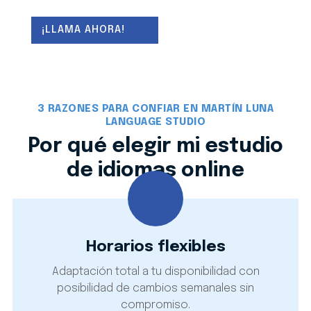
personalizadas
con
horarios flexibles
(cambios semanales permitidos), en las que
¡LLAMA AHORA!
utilizo material real integrando las
5 destrezas
del idioma
(escuchar, hablar, leer, mediar y
escribir) para asegurar una comunicación
efectiva desde el primer día. Los
servicios
de mi
estudio de idiomas online abarcan
clases de
3 RAZONES PARA CONFIAR EN MARTÍN LUNA
apoyo
, preparación de
exámenes oficiales
y
LANGUAGE STUDIO
traducción
técnica o jurada para particulares y
Por qué elegir mi estudio
empresas.
de idiomas online
Horarios flexibles
Adaptación total a tu disponibilidad con
posibilidad de cambios semanales sin
compromiso.