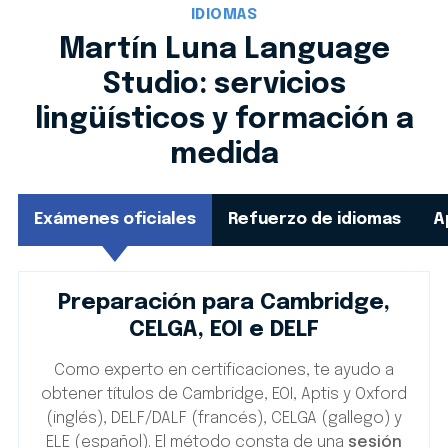
IDIOMAS
Martín Luna Language
Studio: servicios
lingüísticos y formación a
medida
Exámenes oficiales
Refuerzo de idiomas
A
Preparación para Cambridge,
CELGA, EOI e DELF
Como experto en certificaciones, te ayudo a
obtener títulos de Cambridge, EOI, Aptis y Oxford
(inglés), DELF/DALF (francés), CELGA (gallego) y
ELE (español). El método consta de una
sesión