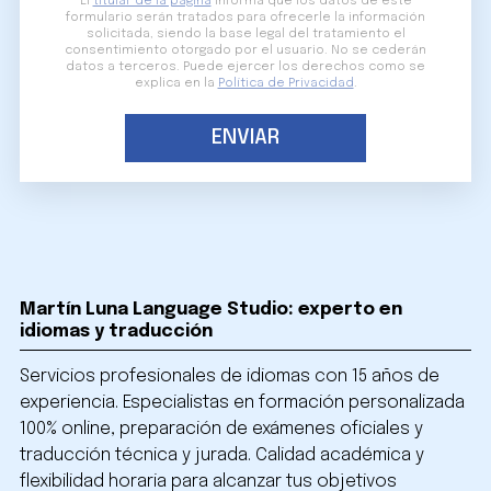
El
titular de la página
informa que los datos de este
formulario serán tratados para ofrecerle la información
solicitada, siendo la base legal del tratamiento el
consentimiento otorgado por el usuario. No se cederán
datos a terceros. Puede ejercer los derechos como se
explica en la
Política de Privacidad
.
Martín Luna Language Studio: experto en
idiomas y traducción
Servicios profesionales de idiomas con 15 años de
experiencia. Especialistas en formación personalizada
100% online, preparación de exámenes oficiales y
traducción técnica y jurada. Calidad académica y
flexibilidad horaria para alcanzar tus objetivos